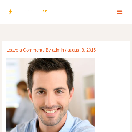
Skip
to
content
Leave a Comment
/ By
admin
/
august 8, 2015