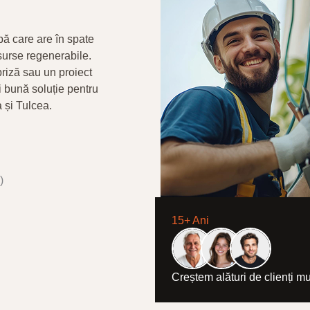
pă care are în spate
 surse regenerabile.
priză sau un proiect
i bună soluție pentru
 și Tulcea.
)
15+ Ani
Creștem alături de clienți mu