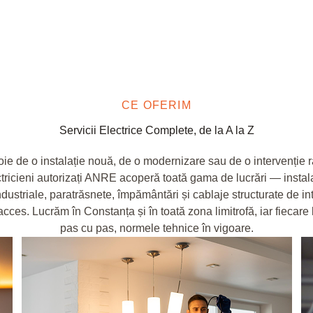
CE OFERIM
Servicii Electrice Complete, de la A la Z
oie de o instalație nouă, de o modernizare sau de o intervenție 
tricieni autorizați ANRE acoperă toată gama de lucrări — instalaț
dustriale, paratrăsnete, împământări și cablaje structurate de int
acces. Lucrăm în Constanța și în toată zona limitrofă, iar fiecare
pas cu pas, normele tehnice în vigoare.