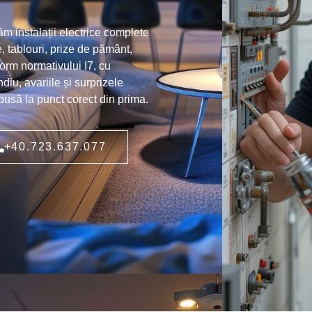
ăm instalații electrice complete
, tablouri, prize de pământ,
orm normativului I7, cu
diu, avariile și surprizele
 pusă la punct corect din prima.
+40.723.637.077