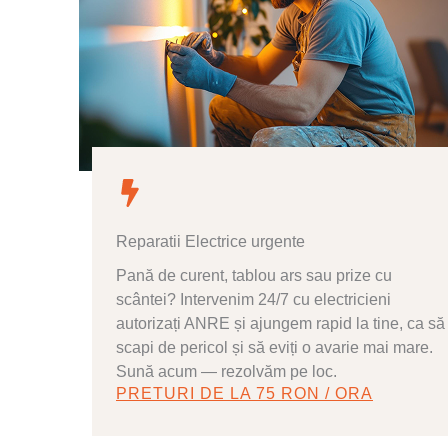
Reparatii Electrice urgente
Pană de curent, tablou ars sau prize cu
scântei? Intervenim 24/7 cu electricieni
autorizați ANRE și ajungem rapid la tine, ca să
scapi de pericol și să eviți o avarie mai mare.
Sună acum — rezolvăm pe loc.
PRETURI DE LA 75 RON / ORA