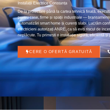
Instalații Electrice Constanța
De la proiectare până la cartea tehnică finală, execut
pentru case, firme și spații industriale — branșamente
automatizări smart home și curenți slabi. Lucrăm conf
electricieni autorizați ANRE, ca să eviți riscul de incen
neplăcute. Tu primești o instalație sigură, eficientă și
CERE O OFERTĂ GRATUITĂ