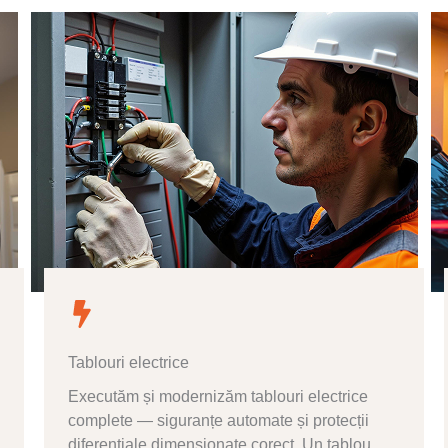
Tablouri electrice
Executăm și modernizăm tablouri electrice
complete — siguranțe automate și protecții
diferențiale dimensionate corect. Un tablou