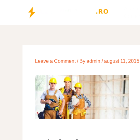
Skip
Acasa
to
Contac
content
Leave a Comment
/ By
admin
/
august 11, 2015