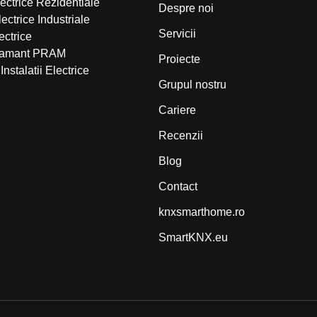
electrice Rezidentiale
Despre noi
Electrice Industriale
Servicii
lectrice
 Pamant PRAM
Proiecte
Instalatii Electrice
Grupul nostru
Cariere
Recenzii
Blog
Contact
knxsmarthome.ro
SmartKNX.eu