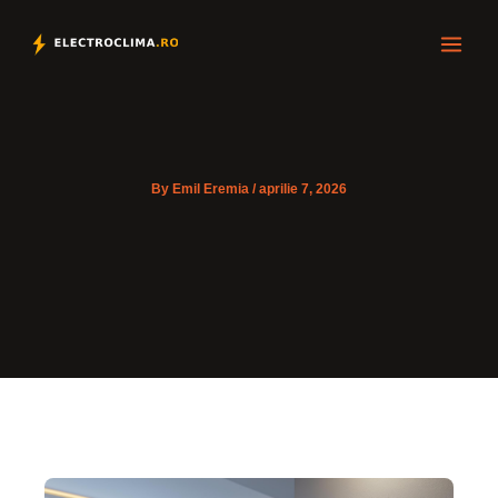
Skip
to
content
By
Emil Eremia
/
aprilie 7, 2026