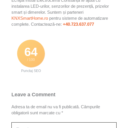
Echipa Instal Electroclima Constanța te ajută cu
instalarea LED-urilor, senzorilor de prezență, prizelor
smart și dimerelor. Suntem și parteneri
KNXSmartHome.ro
pentru sisteme de automatizare
complete. Contactează-ne:
+40.723.637.077
64
/ 100
Punctaj SEO
Leave a Comment
Adresa ta de email nu va fi publicată.
Câmpurile
obligatorii sunt marcate cu
*
Type