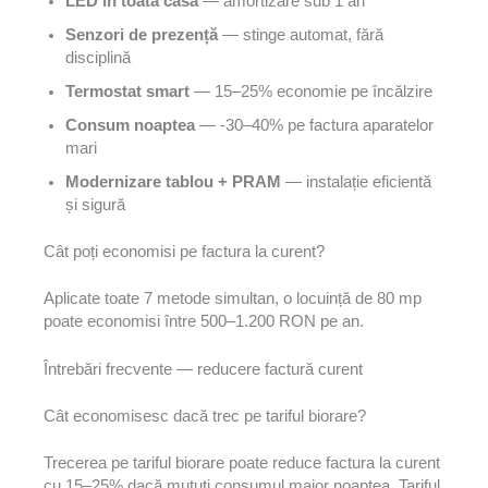
LED în toată casa
— amortizare sub 1 an
Senzori de prezență
— stinge automat, fără
disciplină
Termostat smart
— 15–25% economie pe încălzire
Consum noaptea
— -30–40% pe factura aparatelor
mari
Modernizare tablou + PRAM
— instalație eficientă
și sigură
Cât poți economisi pe factura la curent?
Aplicate toate 7 metode simultan, o locuință de 80 mp
poate economisi între 500–1.200 RON pe an.
Întrebări frecvente — reducere factură curent
Cât economisesc dacă trec pe tariful biorare?
Trecerea pe tariful biorare poate reduce factura la curent
cu 15–25% dacă mutuți consumul major noaptea. Tariful