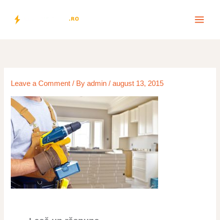
Skip
to
content
Leave a Comment
/ By
admin
/
august 13, 2015