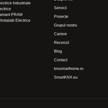
Electrice Industriale
Servicii
lectrice
 Pamant PRAM
Proiecte
Instalatii Electrice
Grupul nostru
Cariere
Recenzii
Blog
Contact
knxsmarthome.ro
SmartKNX.eu