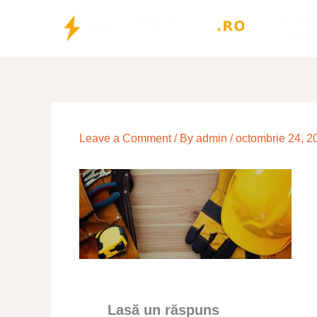
Skip
Acasa
to
Contac
content
Leave a Comment
/ By
admin
/
octombrie 24, 2
Lasă un răspuns