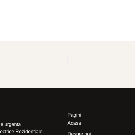
Pagini
Acasa
de urgenta
electrice Rezidentiale
Despre noi