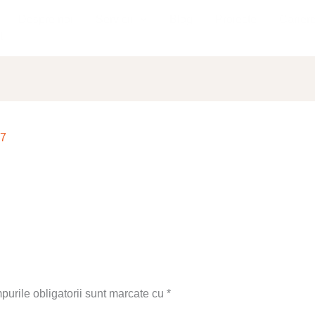
Despre noi
Servicii
Blog
Proiecte
Carier
t
17
urile obligatorii sunt marcate cu
*