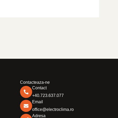
Contacteaza-ne
Contact
+40.723.637.077
Email
office@electroclima.ro
Adresa