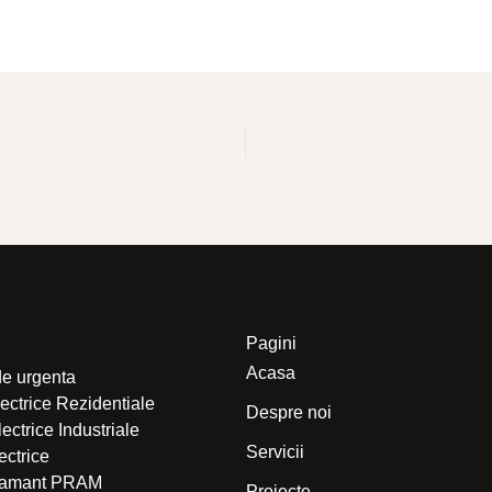
Pagini
Acasa
de urgenta
electrice Rezidentiale
Despre noi
Electrice Industriale
Servicii
lectrice
 Pamant PRAM
Proiecte