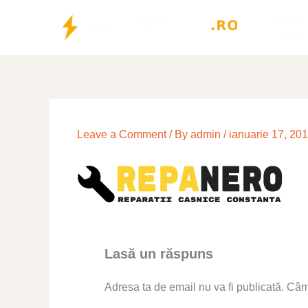
Skip
Acasa
to
Contac
content
Leave a Comment
/ By
admin
/
ianuarie 17, 20
Lasă un răspuns
Adresa ta de email nu va fi publicată.
Câmp