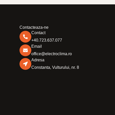
Contacteaza-ne
Contact
+40.723.637.077
Email
office@electroclima.ro
Adresa
Constanta, Vulturului, nr. 8