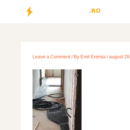
Skip
Acasa
to
Contac
content
Leave a Comment
/ By
Emil Eremia
/
august 28