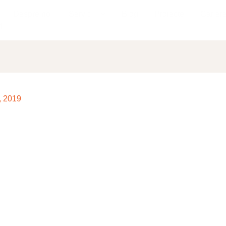
Despre noi
Servicii
Blog
Proiecte
Carier
t
, 2019