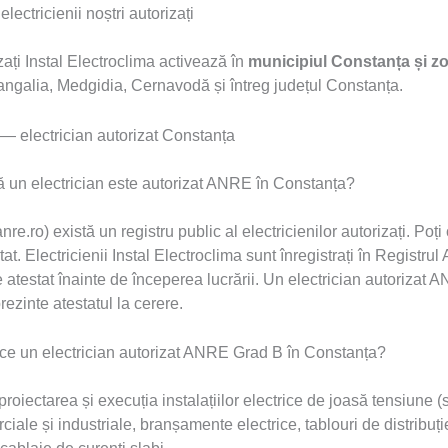
lectricienii noștri autorizați
izați Instal Electroclima activează în
municipiul Constanța și zo
ngalia, Medgidia, Cernavodă și întreg județul Constanța.
e — electrician autorizat Constanța
ă un electrician este autorizat ANRE în Constanța?
re.ro) există un registru public al electricienilor autorizați. Poț
t. Electricienii Instal Electroclima sunt înregistrați în Registr
e atestat înainte de începerea lucrării. Un electrician autorizat
prezinte atestatul la cerere.
ace un electrician autorizat ANRE Grad B în Constanța?
oiectarea și execuția instalațiilor electrice de joasă tensiune (s
ciale și industriale, branșamente electrice, tablouri de distribuț