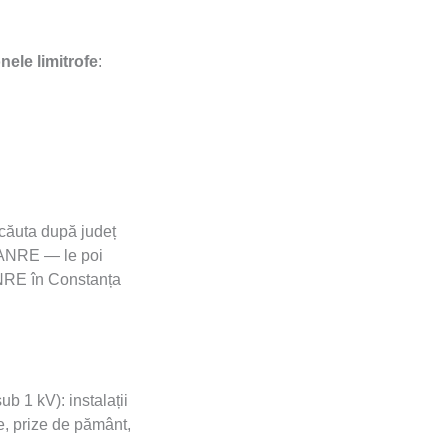
nele limitrofe
:
i căuta după județ
ul ANRE — le poi
 ANRE în Constanța
ub 1 kV): instalații
ie, prize de pământ,