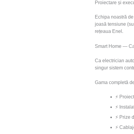
Proiectare și execuț
Echipa noastră de e
joasă tensiune (su
rețeaua Enel.
Smart Home — Cas
Ca electrician au
singur sistem contr
Gama completă de 
⚡ Proiect
⚡ Instala
⚡ Prize 
⚡ Cablaj