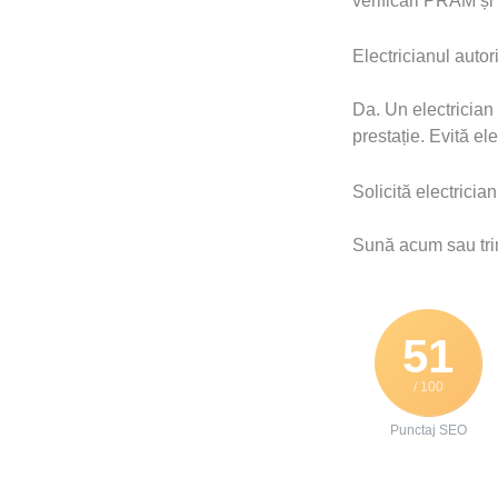
verificări PRAM și 
Electricianul autor
Da. Un electrician
prestație. Evită el
Solicită electricia
Sună acum sau trim
51
/ 100
Punctaj SEO