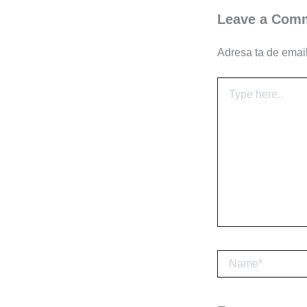
Leave a Com
Adresa ta de email 
Type
here..
Name*