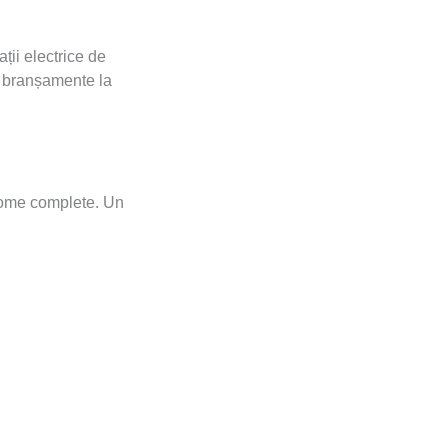
ții electrice de
și branșamente la
Home complete. Un