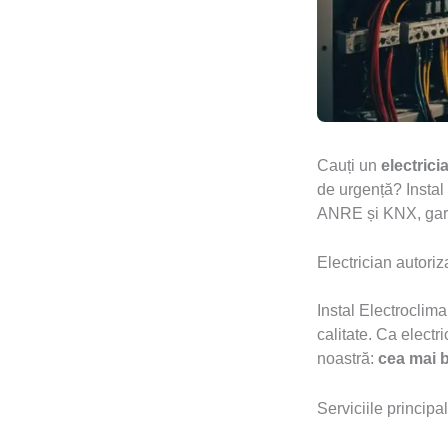
Cauți un
electrici
de urgență? Instal
ANRE și KNX, garan
Electrician autori
Instal Electroclim
calitate. Ca elect
noastră:
cea mai b
Serviciile principa