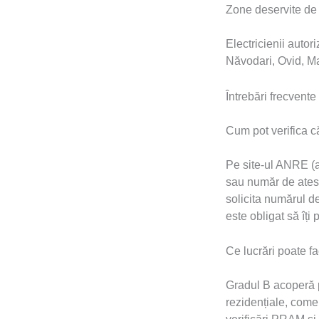
Zone deservite de e
Electricienii autor
Năvodari, Ovid, Ma
Întrebări frecvent
Cum pot verifica c
Pe site-ul ANRE (an
sau număr de atesta
solicita numărul d
este obligat să îți 
Ce lucrări poate f
Gradul B acoperă pr
rezidențiale, comer