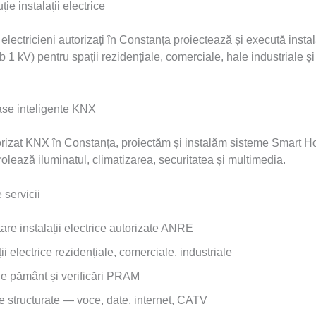
ie instalații electrice
lectricieni autorizați în Constanța proiectează și execută instala
b 1 kV) pentru spații rezidențiale, comerciale, hale industriale 
e inteligente KNX
torizat KNX în Constanța, proiectăm și instalăm sisteme Smart 
olează iluminatul, climatizarea, securitatea și multimedia.
servicii
are instalații electrice autorizate ANRE
ții electrice rezidențiale, comerciale, industriale
de pământ și verificări PRAM
e structurate — voce, date, internet, CATV