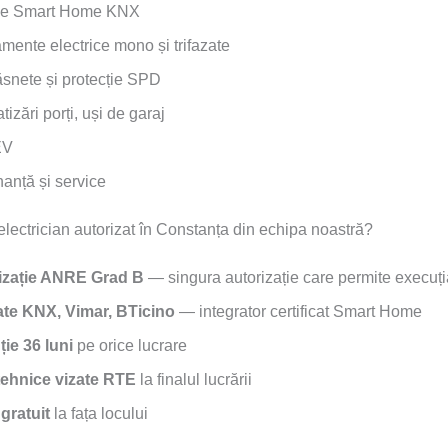
me Smart Home KNX
mente electrice mono și trifazate
ăsnete și protecție SPD
izări porți, uși de garaj
EV
anță și service
electrician autorizat în Constanța din echipa noastră?
izație ANRE Grad B
— singura autorizație care permite execuți
ate KNX, Vimar, BTicino
— integrator certificat Smart Home
ie 36 luni
pe orice lucrare
 tehnice vizate RTE
la finalul lucrării
gratuit
la fața locului