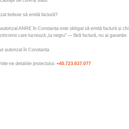
cablaje de curenți slabi.
izat trebuie să emită factură?
 autorizat ANRE în Constanța este obligat să emită factură și chi
ectricienii care lucrează „la negru” — fără factură, nu ai garanție.
nul autorizat în Constanța
ite-ne detaliile proiectului:
+40.723.637.077