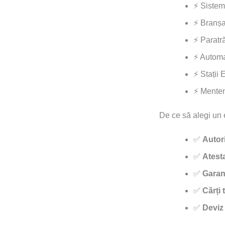
⚡ Siste
⚡ Branșa
⚡ Paratr
⚡ Automat
⚡ Stații 
⚡ Menten
De ce să alegi un 
✅
Autor
✅
Atest
✅
Garanț
✅
Cărți
✅
Deviz 