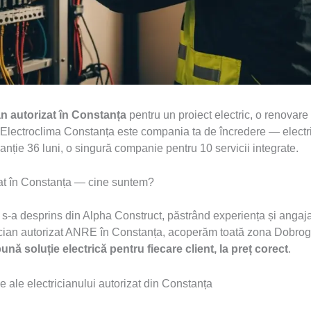
an autorizat în Constanța
pentru un proiect electric, o renovare
 Electroclima Constanța este compania ta de încredere — electric
ție 36 luni, o singură companie pentru 10 servicii integrate.
zat în Constanța — cine suntem?
a s-a desprins din Alpha Construct, păstrând experiența și angaj
rician autorizat ANRE în Constanța, acoperăm toată zona Dobroge
ună soluție electrică pentru fiecare client, la preț corect
.
le ale electricianului autorizat din Constanța