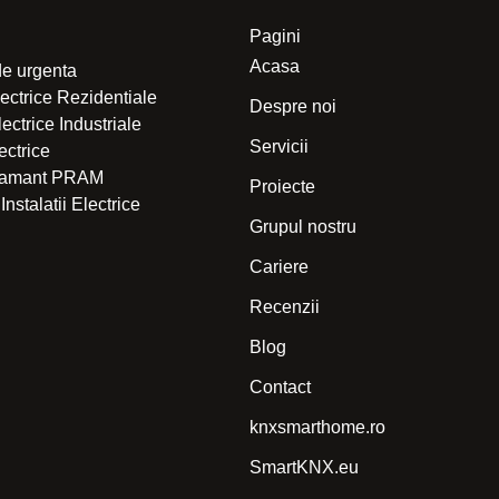
Pagini
Acasa
de urgenta
electrice Rezidentiale
Despre noi
Electrice Industriale
Servicii
lectrice
 Pamant PRAM
Proiecte
Instalatii Electrice
Grupul nostru
Cariere
Recenzii
Blog
Contact
knxsmarthome.ro
SmartKNX.eu