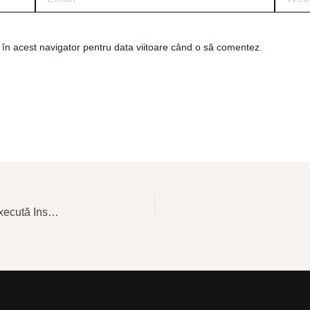
 în acest navigator pentru data viitoare când o să comentez.
Certificări și Competențe — De Ce Contează Cine Execută Instalația Ta Electrică