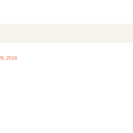
Despre noi
Servicii
Blog
Proiecte
Carier
t
26, 2018