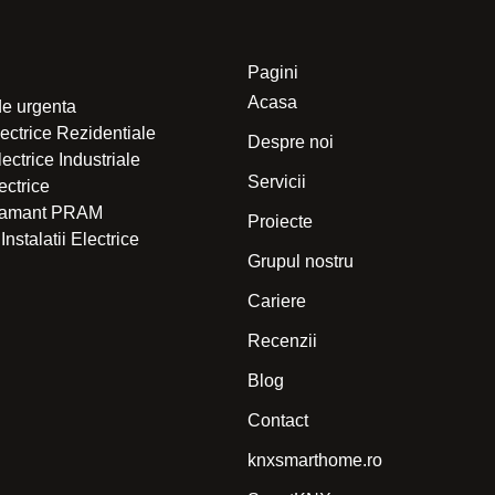
Pagini
Acasa
de urgenta
electrice Rezidentiale
Despre noi
Electrice Industriale
Servicii
lectrice
 Pamant PRAM
Proiecte
Instalatii Electrice
Grupul nostru
Cariere
Recenzii
Blog
Contact
knxsmarthome.ro