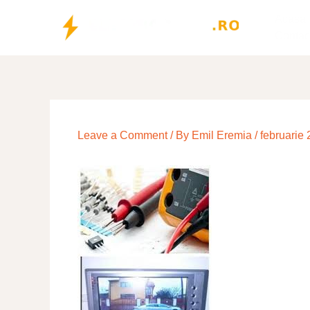
Skip
Acasa
to
Contac
content
Leave a Comment
/ By
Emil Eremia
/
februarie 