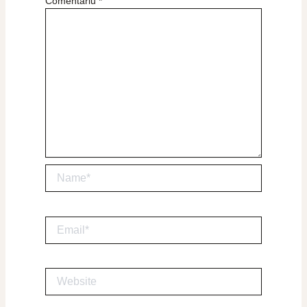
Comentariu
*
Name*
Email*
Website